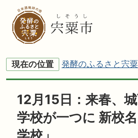
発酵のふるさと宍粟
現在の位置
12月15日：来春、
学校が一つに 新校
学校」