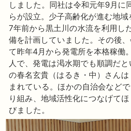
しました。同社は令和元年9月に
らが設立。少子高齢化が進む地域
7年前から黒土川の水流を利用し
備を計画していました。その後、
て昨年4月から発電所を本格稼働。
人で、発電は渇水期でも順調だと
の春名玄貴（はるき・中）さんは
まれている。ほかの自治会などで
り組み、地域活性化につなげてほ
びました。