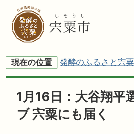
発酵のふるさと宍粟
現在の位置
1月16日：大谷翔平
ブ 宍粟にも届く