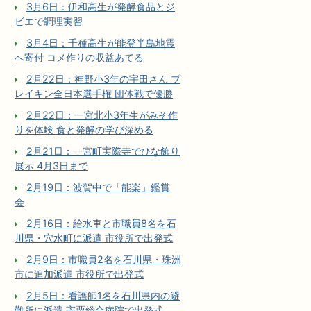
3月6日：伊和高生が発酵食品とジ
ビエで調理実習
3月4日：千種高生が能登半島地震
へ寄付 コメ作りの収益あてる
2月22日：神野小3年の宇田さん ブ
レイキン全日本選手権 団体戦で優勝
2月22日：一宮北小3年生がみそ作
りを体験 食と発酵の学び深める
2月21日：一宮町実際寺でひな飾り
展示 4月3日まで
2月19日：波賀中で「能楽」鑑賞
会
2月16日：給水車と市職員8名を石
川県・穴水町に派遣 市役所で出発式
2月9日：市職員2名を石川県・珠洲
市に追加派遣 市役所で出発式
2月5日：看護師1名を石川県内の避
難所に派遣 宍粟総合病院で出発式