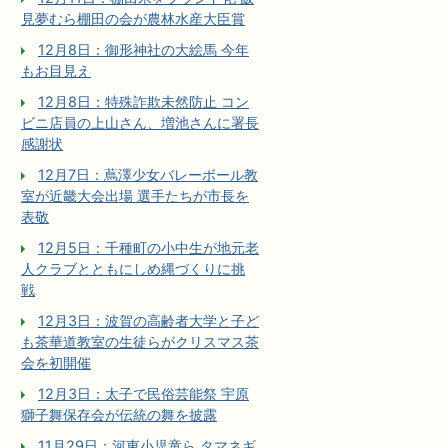
見夢むら棚田の会が農林水産大臣賞
12月8日：御形神社の大絵馬 今年
もお目見え
12月8日：特殊詐欺未然防止 コン
ビニ店員の上山さん、増池さんに署長
感謝状
12月7日：蔦澤少女バレーボール教
室が近畿大会出場 選手たちが市長を
表敬
12月5日：千種町の小中生が地元老
人クラブとともにしめ縄づくりに挑
戦
12月3日：波賀の高齢者大学と子ど
も茶華道教室の生徒らがクリスマス茶
会を初開催
12月3日：太子で民俗芸能祭 宇原
獅子舞保存会が伝統の舞を披露
11月29日：河東小児童ら タマネギ