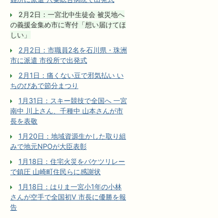
2月2日：一宮北中生徒会 被災地へ
の義援金集め市に寄付「想い届けてほ
しい」
2月2日：市職員2名を石川県・珠洲
市に派遣 市役所で出発式
2月1日：痛くない豆で邪気払い い
ちのぴあで節分まつり
1月31日：スキー競技で全国へ 一宮
南中 川上さん、千種中 山本さんが市
長を表敬
1月20日：地域資源生かした取り組
みで地元NPOが大臣表彰
1月18日：住宅火災をバケツリレー
で鎮圧 山崎町住民らに感謝状
1月18日：はりま一宮小1年の小林
さんが空手で全国初V 市長に優勝を報
告