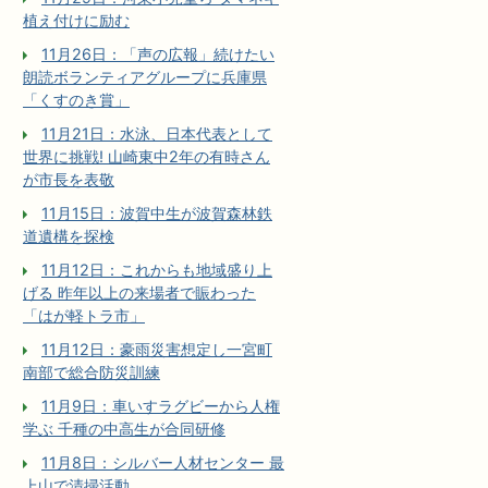
植え付けに励む
11月26日：「声の広報」続けたい
朗読ボランティアグループに兵庫県
「くすのき賞」
11月21日：水泳、日本代表として
世界に挑戦! 山崎東中2年の有時さん
が市長を表敬
11月15日：波賀中生が波賀森林鉄
道遺構を探検
11月12日：これからも地域盛り上
げる 昨年以上の来場者で賑わった
「はが軽トラ市」
11月12日：豪雨災害想定し一宮町
南部で総合防災訓練
11月9日：車いすラグビーから人権
学ぶ 千種の中高生が合同研修
11月8日：シルバー人材センター 最
上山で清掃活動