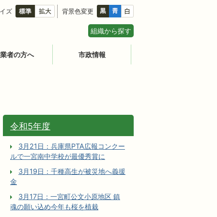
イズ
背景色変更
組織から探す
業者の方へ
市政情報
令和5年度
3月21日：兵庫県PTA広報コンクー
ルで一宮南中学校が最優秀賞に
3月19日：千種高生が被災地へ義援
金
3月17日：一宮町公文小原地区 鎮
魂の願い込め今年も桜を植栽