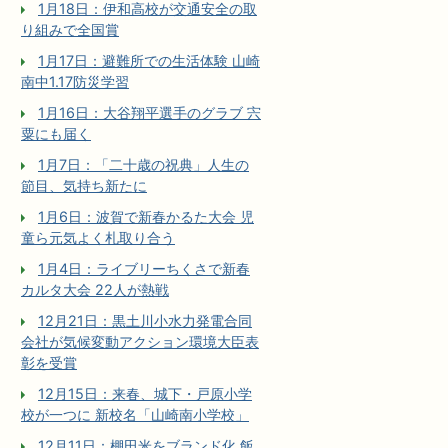
1月18日：伊和高校が交通安全の取
り組みで全国賞
1月17日：避難所での生活体験 山崎
南中1.17防災学習
1月16日：大谷翔平選手のグラブ 宍
粟にも届く
1月7日：「二十歳の祝典」人生の
節目、気持ち新たに
1月6日：波賀で新春かるた大会 児
童ら元気よく札取り合う
1月4日：ライブリーちくさで新春
カルタ大会 22人が熱戦
12月21日：黒土川小水力発電合同
会社が気候変動アクション環境大臣表
彰を受賞
12月15日：来春、城下・戸原小学
校が一つに 新校名「山崎南小学校」
12月11日：棚田米をブランド化 飯