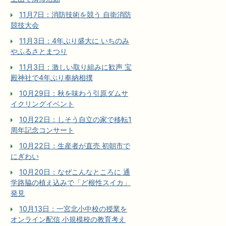
11月7日：消防技術を競う 自衛消防
競技大会
11月3日：4年ぶり盛大に いちのみ
やふるさとまつり
11月3日：激しい取り組みに歓声 宝
殿神社で4年ぶり奉納相撲
10月29日：秋を味わう引原ダムサ
イクリングイベント
10月22日：しそう自立の家で移転1
周年記念コンサート
10月22日：生産者が直売 初朝市で
にぎわい
10月20日：なぜこんなところに 通
学路脇の植え込みで「ど根性スイカ」
発見
10月13日：一宮北小中校の授業を
オンライン配信 小規模校の教育考え