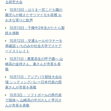
る研究大会
10月13日：はりま一宮こども園の
園児らが植えたサツマイモを収穫 お
おきな実りに歓声
10月13日：千種中2年生がたたら製
鉄を体験
10月12日：交通ルールやマナーを
再確認 いちのみや社会大学でスケア
ードストレイト
10月11日：農業高生の甲子園へ 山
崎高の金持さん、秦さんが市長を表
敬
10月11日：アジアパラ競技大会出
場 シッティングバレー日本代表の西
家さんが市長を表敬
10月3日： ソフトボールの県代表
で国体へ 山崎高の中川さんと早川さ
んが市長を表敬