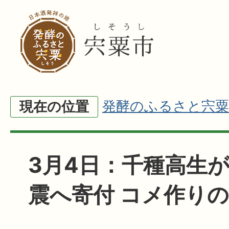
発酵のふるさと宍粟
現在の位置
3月4日：千種高生
震へ寄付 コメ作り