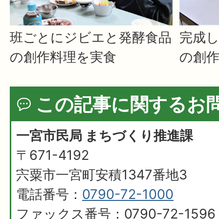
班ごとにジビエと発酵食品
完成
の創作料理を実食
の創
この記事に関するお
一宮市民局 まちづくり推進課
〒671-4192
宍粟市一宮町安積1347番地3
電話番号：
0790-72-1000
ファックス番号：0790-72-1596