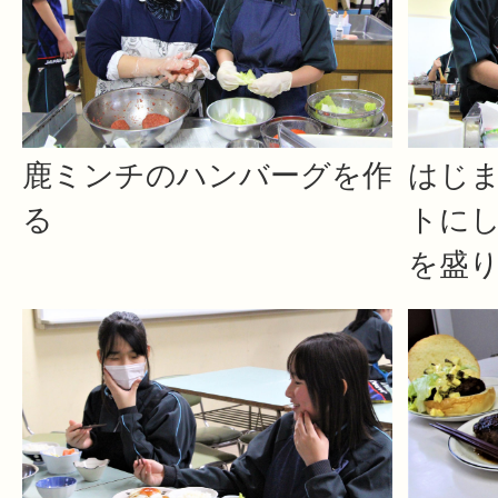
鹿ミンチのハンバーグを作
はじ
る
トに
を盛