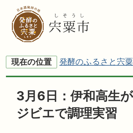
発酵のふるさと宍粟
現在の位置
3月6日：伊和高生
ジビエで調理実習