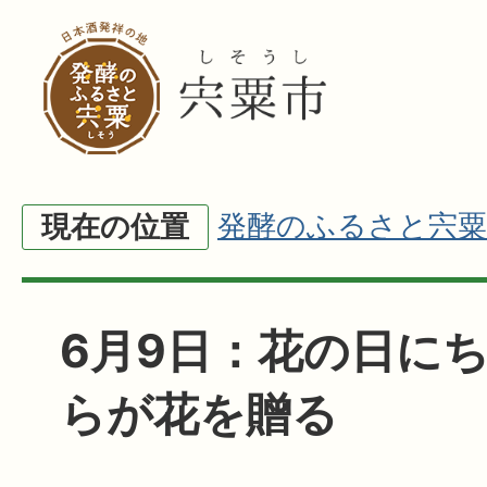
発酵のふるさと宍粟
現在の位置
6月9日：花の日にち
らが花を贈る