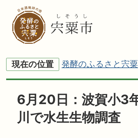
発酵のふるさと宍粟
現在の位置
6月20日：波賀小3
川で水生生物調査