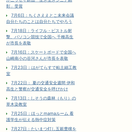
彰」受賞
7月6日：ちくさええとこ未来会議
自分たちのことは自分たちでやろう
7月18日：ライフル・ピストル射
撃、パソコン競技で全国へ 千種高生
が市長を表敬
7月16日：スケートボードで全国へ
山崎南小の谷河さんが市長を表敬
7月23日：はがてらすで粘土細工教
室
7月22日： 夏の交通安全週間 伊和
高生と警察が交通安全を呼びかけ
7月13日：しそうの森林（もり）の
草木染教室
7月25日：ほっとmamaルーム 看
護学生が伝える熱中症対策
7月27日：たいまつ灯し五穀豊穣を