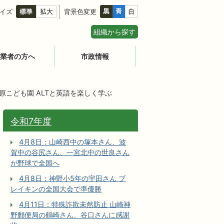
イズ
背景色変更
組織から探す
業者の方へ
市政情報
戸原こども園 ALTと英語を楽しく学ぶ
令和7年度
4月8日：山崎西中の塚本さん、波
賀中の谷尻さん、一宮北中の世良さん
が野球で全国へ
4月8日：神野小5年の宇田さん ブ
レイキンの全国大会で準優勝
4月11日：特殊詐欺未然防止 山崎神
野郵便局の鶴崎さん、谷口さんに感謝