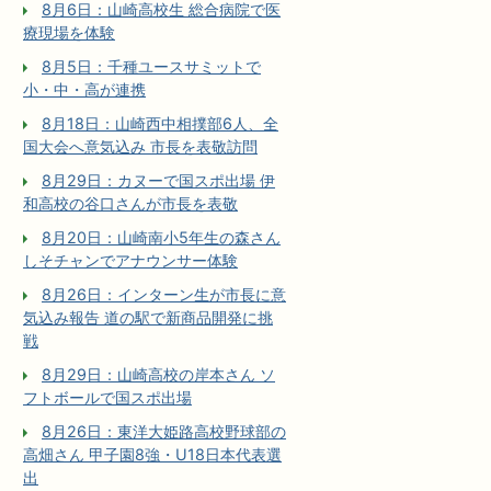
8月6日：山崎高校生 総合病院で医
療現場を体験
8月5日：千種ユースサミットで
小・中・高が連携
8月18日：山崎西中相撲部6人、全
国大会へ意気込み 市長を表敬訪問
8月29日：カヌーで国スポ出場 伊
和高校の谷口さんが市長を表敬
8月20日：山崎南小5年生の森さん
しそチャンでアナウンサー体験
8月26日：インターン生が市長に意
気込み報告 道の駅で新商品開発に挑
戦
8月29日：山崎高校の岸本さん ソ
フトボールで国スポ出場
8月26日：東洋大姫路高校野球部の
高畑さん 甲子園8強・U18日本代表選
出