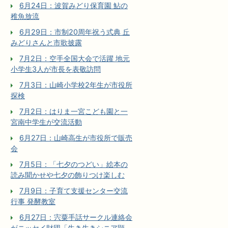
6月24日：波賀みどり保育園 鮎の
稚魚放流
6月29日：市制20周年祝う式典 丘
みどりさんと市歌披露
7月2日：空手全国大会で活躍 地元
小学生3人が市長を表敬訪問
7月3日：山崎小学校2年生が市役所
探検
7月2日：はりま一宮こども園と一
宮南中学生が交流活動
6月27日：山崎高生が市役所で販売
会
7月5日：「七夕のつどい」絵本の
読み聞かせや七夕の飾りつけ楽しむ
7月9日：子育て支援センター交流
行事 発酵教室
6月27日：宍粟手話サークル連絡会
がニッセイ財団「生き生きシニア顕