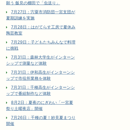
願う 飯見の棚田で「虫送り」
7月27日：宍粟市消防団一宮支団が
夏期訓練を実施
7月28日：はがてらす工房で夏休み
陶芸教室
7月29日：子どもたちみんなで料理
に挑戦
7月31日：森林大学生がインターン
シップで測量など体験
7月31日：伊和高生がインターンシ
ップで市役所業務を体験
7月31日：千種高生がインターンシ
ップで番組制作など体験
8月2日：夏夜のにぎわい「一宮夏
祭り土曜夜店」開催
7月26日：千種の夏！妙見夏まつり
開催