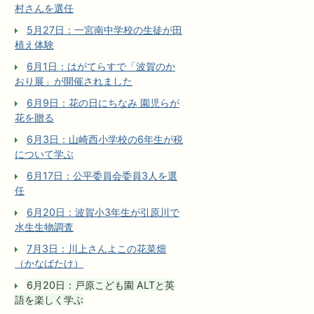
村さんを選任
5月27日：一宮南中学校の生徒が田
植え体験
6月1日：はがてらすで「波賀のか
おり展」が開催されました
6月9日：花の日にちなみ 園児らが
花を贈る
6月3日：山崎西小学校の6年生が税
について学ぶ
6月17日：公平委員会委員3人を選
任
6月20日：波賀小3年生が引原川で
水生生物調査
7月3日：川上さんよこの花菜畑
（かなばたけ）
6月20日：戸原こども園 ALTと英
語を楽しく学ぶ