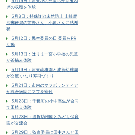
5月15日：河東小の児童らが新玉ね
ぎの収穫を体験
5月8日：特殊詐欺未然防止 山崎鹿
沢郵便局の前野さん、小原さんに感謝
状
5月12日：民生委員の日 委員らPR
活動
5月13日：はりま一宮小学校の児童
が茶摘み体験
5月19日：河東幼稚園と波賀幼稚園
が交流 いなり寿司づくり
5月21日：市内のマフボランティア
が総合病院にマフを寄付
5月23日：千種町の小中高生が合同
で田植え体験
5月23日：波賀幼稚園とみどり保育
園が交流会
5月29日：監査委員に田中さんと田