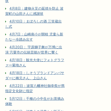
状
4月8日：建物火災の延焼を防止 波
賀町の山田さんに感謝状
4月10日：まぼろしの酒 三笑蔵出
し式
4月7日：山崎南小が開校 児童ら新
たな一歩踏み出す
4月20日： 宇原獅子舞が万博に出
演 宍粟市の伝統芸能が世界に響く
4月18日：観光大使にフォトグラフ
ァー菊地さん
4月18日：しそうブランドアンバサ
ダーに橋元さん、上山さん
4月22日：波賀八幡神社御幸祭が県
指定文化財に指定
5月12日：千種の小中生がお茶摘み
体験