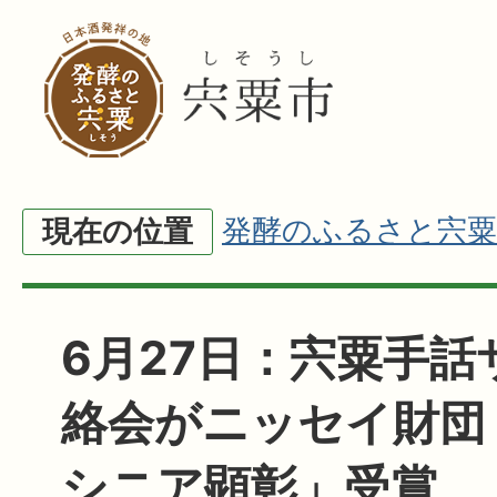
発酵のふるさと宍粟
現在の位置
6月27日：宍粟手話
絡会がニッセイ財団
シニア顕彰」受賞