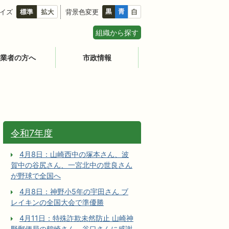
イズ
背景色変更
組織から探す
業者の方へ
市政情報
令和7年度
4月8日：山崎西中の塚本さん、波
賀中の谷尻さん、一宮北中の世良さん
が野球で全国へ
4月8日：神野小5年の宇田さん ブ
レイキンの全国大会で準優勝
4月11日：特殊詐欺未然防止 山崎神
野郵便局の鶴崎さん、谷口さんに感謝