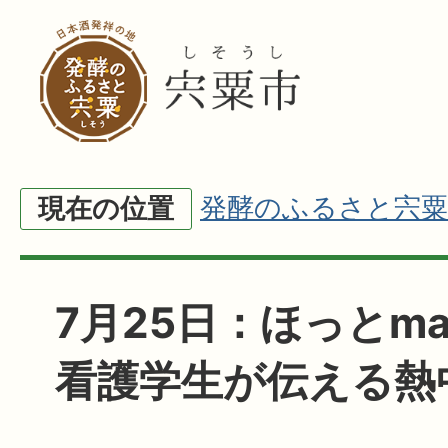
発酵のふるさと宍粟
現在の位置
7月25日：ほっとm
看護学生が伝える熱