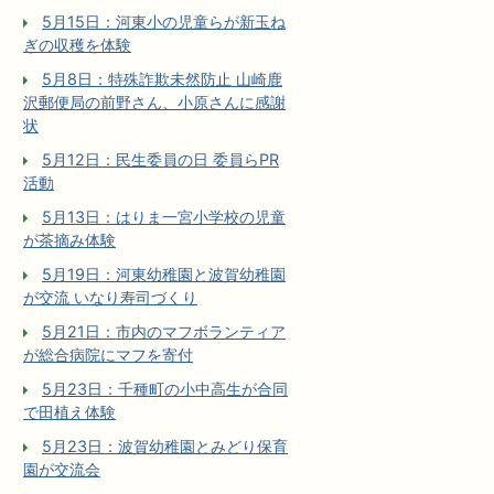
5月15日：河東小の児童らが新玉ね
ぎの収穫を体験
5月8日：特殊詐欺未然防止 山崎鹿
沢郵便局の前野さん、小原さんに感謝
状
5月12日：民生委員の日 委員らPR
活動
5月13日：はりま一宮小学校の児童
が茶摘み体験
5月19日：河東幼稚園と波賀幼稚園
が交流 いなり寿司づくり
5月21日：市内のマフボランティア
が総合病院にマフを寄付
5月23日：千種町の小中高生が合同
で田植え体験
5月23日：波賀幼稚園とみどり保育
園が交流会