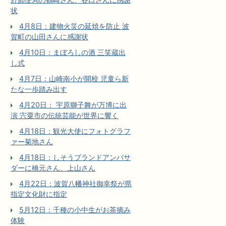
状
4月8日：建物火災の延焼を防止 波
賀町の山田さんに感謝状
4月10日：まぼろしの酒 三笑蔵出
し式
4月7日：山崎南小が開校 児童ら新
たな一歩踏み出す
4月20日： 宇原獅子舞が万博に出
演 宍粟市の伝統芸能が世界に響く
4月18日：観光大使にフォトグラフ
ァー菊地さん
4月18日：しそうブランドアンバサ
ダーに橋元さん、上山さん
4月22日：波賀八幡神社御幸祭が県
指定文化財に指定
5月12日：千種の小中生がお茶摘み
体験