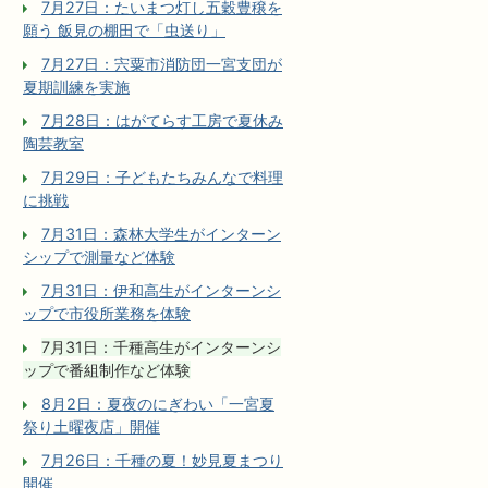
7月27日：たいまつ灯し五穀豊穣を
願う 飯見の棚田で「虫送り」
7月27日：宍粟市消防団一宮支団が
夏期訓練を実施
7月28日：はがてらす工房で夏休み
陶芸教室
7月29日：子どもたちみんなで料理
に挑戦
7月31日：森林大学生がインターン
シップで測量など体験
7月31日：伊和高生がインターンシ
ップで市役所業務を体験
7月31日：千種高生がインターンシ
ップで番組制作など体験
8月2日：夏夜のにぎわい「一宮夏
祭り土曜夜店」開催
7月26日：千種の夏！妙見夏まつり
開催