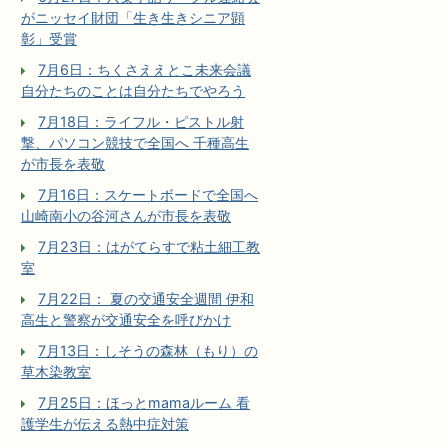
がニッセイ財団「生き生きシニア顕
彰」受賞
7月6日：ちくさええとこ未来会議
自分たちのことは自分たちでやろう
7月18日：ライフル・ピストル射
撃、パソコン競技で全国へ 千種高生
が市長を表敬
7月16日：スケートボードで全国へ
山崎南小の谷河さんが市長を表敬
7月23日：はがてらすで粘土細工教
室
7月22日： 夏の交通安全週間 伊和
高生と警察が交通安全を呼びかけ
7月13日：しそうの森林（もり）の
草木染教室
7月25日：ほっとmamaルーム 看
護学生が伝える熱中症対策