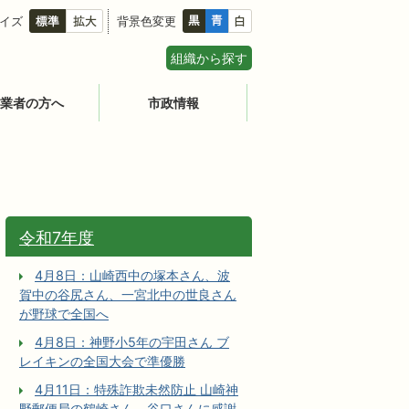
イズ
背景色変更
組織から探す
業者の方へ
市政情報
令和7年度
4月8日：山崎西中の塚本さん、波
賀中の谷尻さん、一宮北中の世良さん
が野球で全国へ
4月8日：神野小5年の宇田さん ブ
レイキンの全国大会で準優勝
4月11日：特殊詐欺未然防止 山崎神
野郵便局の鶴崎さん、谷口さんに感謝