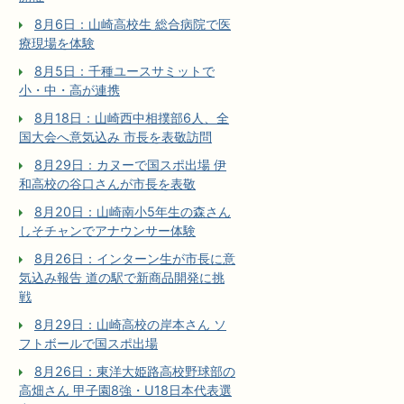
8月6日：山崎高校生 総合病院で医
療現場を体験
8月5日：千種ユースサミットで
小・中・高が連携
8月18日：山崎西中相撲部6人、全
国大会へ意気込み 市長を表敬訪問
8月29日：カヌーで国スポ出場 伊
和高校の谷口さんが市長を表敬
8月20日：山崎南小5年生の森さん
しそチャンでアナウンサー体験
8月26日：インターン生が市長に意
気込み報告 道の駅で新商品開発に挑
戦
8月29日：山崎高校の岸本さん ソ
フトボールで国スポ出場
8月26日：東洋大姫路高校野球部の
高畑さん 甲子園8強・U18日本代表選