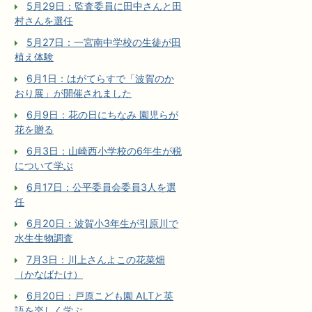
5月29日：監査委員に田中さんと田
村さんを選任
5月27日：一宮南中学校の生徒が田
植え体験
6月1日：はがてらすで「波賀のか
おり展」が開催されました
6月9日：花の日にちなみ 園児らが
花を贈る
6月3日：山崎西小学校の6年生が税
について学ぶ
6月17日：公平委員会委員3人を選
任
6月20日：波賀小3年生が引原川で
水生生物調査
7月3日：川上さんよこの花菜畑
（かなばたけ）
6月20日：戸原こども園 ALTと英
語を楽しく学ぶ