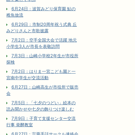
6月24日：波賀みどり保育園 鮎の
稚魚放流
6月29日：市制20周年祝う式典 丘
みどりさんと市歌披露
7月2日：空手全国大会で活躍 地元
小学生3人が市長を表敬訪問
7月3日：山崎小学校2年生が市役所
探検
7月2日：はりま一宮こども園と一
宮南中学生が交流活動
6月27日：山崎高生が市役所で販売
会
7月5日：「七夕のつどい」絵本の
読み聞かせや七夕の飾りつけ楽しむ
7月9日：子育て支援センター交流
行事 発酵教室
6月27日：宍粟手話サークル連絡会