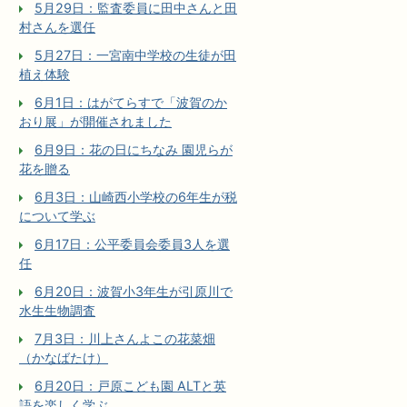
5月29日：監査委員に田中さんと田
村さんを選任
5月27日：一宮南中学校の生徒が田
植え体験
6月1日：はがてらすで「波賀のか
おり展」が開催されました
6月9日：花の日にちなみ 園児らが
花を贈る
6月3日：山崎西小学校の6年生が税
について学ぶ
6月17日：公平委員会委員3人を選
任
6月20日：波賀小3年生が引原川で
水生生物調査
7月3日：川上さんよこの花菜畑
（かなばたけ）
6月20日：戸原こども園 ALTと英
語を楽しく学ぶ