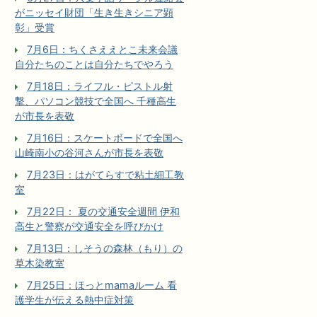
がニッセイ財団「生き生きシニア顕
彰」受賞
7月6日：ちくさええとこ未来会議
自分たちのことは自分たちでやろう
7月18日：ライフル・ピストル射
撃、パソコン競技で全国へ 千種高生
が市長を表敬
7月16日：スケートボードで全国へ
山崎南小の谷河さんが市長を表敬
7月23日：はがてらすで粘土細工教
室
7月22日： 夏の交通安全週間 伊和
高生と警察が交通安全を呼びかけ
7月13日：しそうの森林（もり）の
草木染教室
7月25日：ほっとmamaルーム 看
護学生が伝える熱中症対策