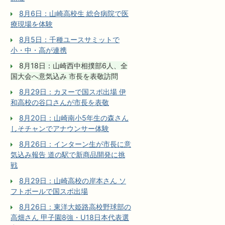
8月6日：山崎高校生 総合病院で医
療現場を体験
8月5日：千種ユースサミットで
小・中・高が連携
8月18日：山崎西中相撲部6人、全
国大会へ意気込み 市長を表敬訪問
8月29日：カヌーで国スポ出場 伊
和高校の谷口さんが市長を表敬
8月20日：山崎南小5年生の森さん
しそチャンでアナウンサー体験
8月26日：インターン生が市長に意
気込み報告 道の駅で新商品開発に挑
戦
8月29日：山崎高校の岸本さん ソ
フトボールで国スポ出場
8月26日：東洋大姫路高校野球部の
高畑さん 甲子園8強・U18日本代表選