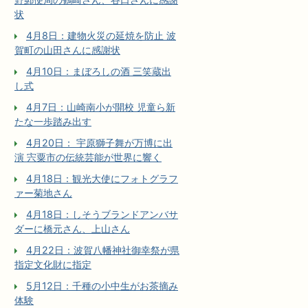
状
4月8日：建物火災の延焼を防止 波
賀町の山田さんに感謝状
4月10日：まぼろしの酒 三笑蔵出
し式
4月7日：山崎南小が開校 児童ら新
たな一歩踏み出す
4月20日： 宇原獅子舞が万博に出
演 宍粟市の伝統芸能が世界に響く
4月18日：観光大使にフォトグラフ
ァー菊地さん
4月18日：しそうブランドアンバサ
ダーに橋元さん、上山さん
4月22日：波賀八幡神社御幸祭が県
指定文化財に指定
5月12日：千種の小中生がお茶摘み
体験