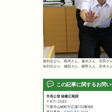
後列左から：根岸さん、藤永さん、安田さ
前列左から：織田さん、横野さん、宮本さ
この記事に関するお問い
市長公室 秘書広報課
〒671-2593
宍粟市山崎町中広瀬133番地6
電話番号：
0790-63-3115