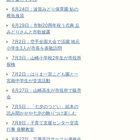
6月24日：波賀みどり保育園 鮎の
稚魚放流
6月29日：市制20周年祝う式典 丘
みどりさんと市歌披露
7月2日：空手全国大会で活躍 地元
小学生3人が市長を表敬訪問
7月3日：山崎小学校2年生が市役所
探検
7月2日：はりま一宮こども園と一
宮南中学生が交流活動
6月27日：山崎高生が市役所で販売
会
7月5日：「七夕のつどい」絵本の
読み聞かせや七夕の飾りつけ楽しむ
7月9日：子育て支援センター交流
行事 発酵教室
6月27日：宍粟手話サークル連絡会