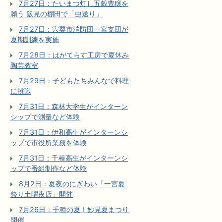
7月27日：たいまつ灯し五穀豊穣を
願う 飯見の棚田で「虫送り」
7月27日：宍粟市消防団一宮支団が
夏期訓練を実施
7月28日：はがてらす工房で夏休み
陶芸教室
7月29日：子どもたちみんなで料理
に挑戦
7月31日：森林大学生がインターン
シップで測量など体験
7月31日：伊和高生がインターンシ
ップで市役所業務を体験
7月31日：千種高生がインターンシ
ップで番組制作など体験
8月2日：夏夜のにぎわい「一宮夏
祭り土曜夜店」開催
7月26日：千種の夏！妙見夏まつり
開催