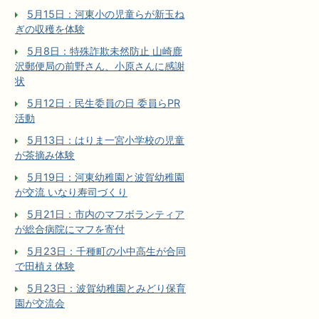
5月15日：河東小の児童らが新玉ね
ぎの収穫を体験
5月8日：特殊詐欺未然防止 山崎鹿
沢郵便局の前野さん、小原さんに感謝
状
5月12日：民生委員の日 委員らPR
活動
5月13日：はりま一宮小学校の児童
が茶摘み体験
5月19日：河東幼稚園と波賀幼稚園
が交流 いなり寿司づくり
5月21日：市内のマフボランティア
が総合病院にマフを寄付
5月23日：千種町の小中高生が合同
で田植え体験
5月23日：波賀幼稚園とみどり保育
園が交流会