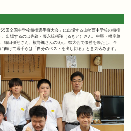
第55回全国中学校相撲選手権大会」に出場する山崎西中学校の相撲
した。出場するのは先鋒・藤永琉稀翔（るきと）さん、中堅・根岸悠
、織田優翔さん、横野颯さんの6人。県大会で優勝を果たし、全
に向けて選手らは「自分のベストを出し切る」と意気込みます。