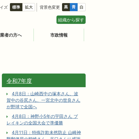
イズ
背景色変更
組織から探す
業者の方へ
市政情報
令和7年度
4月8日：山崎西中の塚本さん、波
賀中の谷尻さん、一宮北中の世良さん
が野球で全国へ
4月8日：神野小5年の宇田さん ブ
レイキンの全国大会で準優勝
4月11日：特殊詐欺未然防止 山崎神
野郵便局の鶴崎さん、谷口さんに感謝