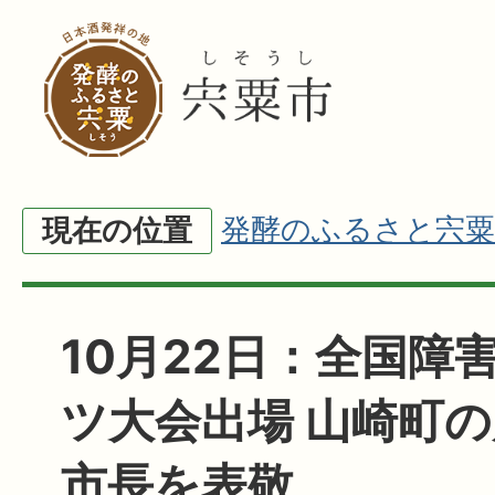
発酵のふるさと宍粟
現在の位置
10月22日：全国障
ツ大会出場 山崎町
市長を表敬