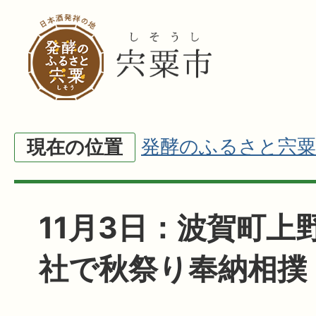
発酵のふるさと宍粟
現在の位置
11月3日：波賀町上
社で秋祭り奉納相撲