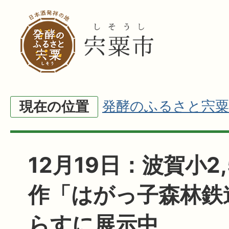
発酵のふるさと宍粟
現在の位置
12月19日：波賀小2
作「はがっ子森林鉄
らすに展示中