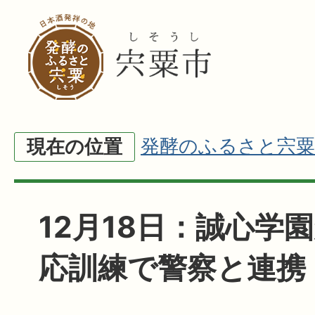
発酵のふるさと宍粟
現在の位置
12月18日：誠心学
応訓練で警察と連携