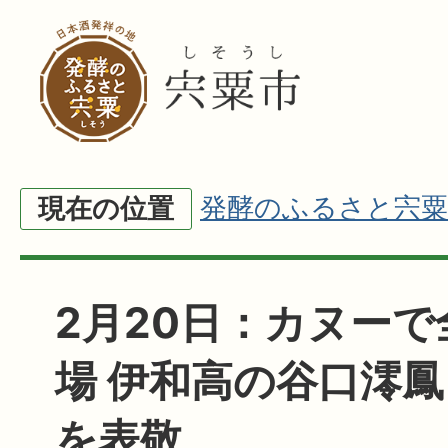
発酵のふるさと宍粟
現在の位置
2月20日：カヌー
場 伊和高の谷口澪
を表敬