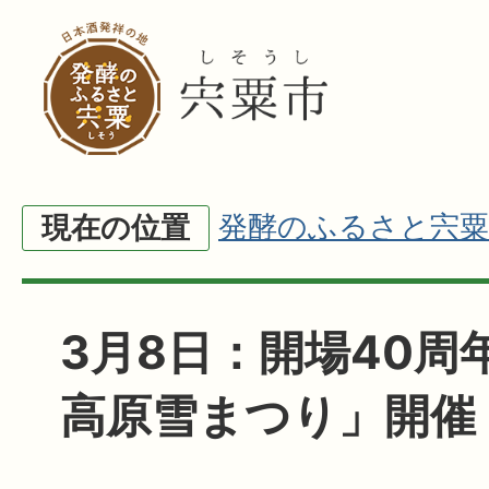
発酵のふるさと宍粟
現在の位置
3月8日：開場40周
高原雪まつり」開催