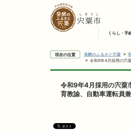
くらし・手
発酵のふるさと宍粟
現在の位置
令和9年4月採用の宍
令和9年4月採用の宍粟
育教諭、自動車運転員