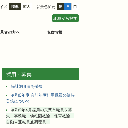
イズ
背景色変更
組織から探す
業者の方へ
市政情報
員）
採用・募集
統計調査員を募集
令和8年度 会計年度任用職員の随時
登録について
令和9年4月採用の宍粟市職員を募
集（事務職、幼稚園教諭・保育教諭、
自動車運転員兼調理員）