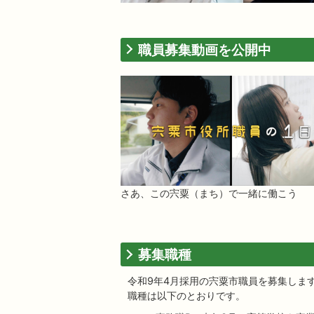
職員募集動画を公開中
さあ、この宍粟（まち）で一緒に働こう
募集職種
令和9年4月採用の宍粟市職員を募集しま
職種は以下のとおりです。