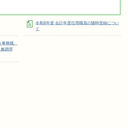
令和8年度 会計年度任用職員の随時登録につい
て
（事務職、
員兼調理