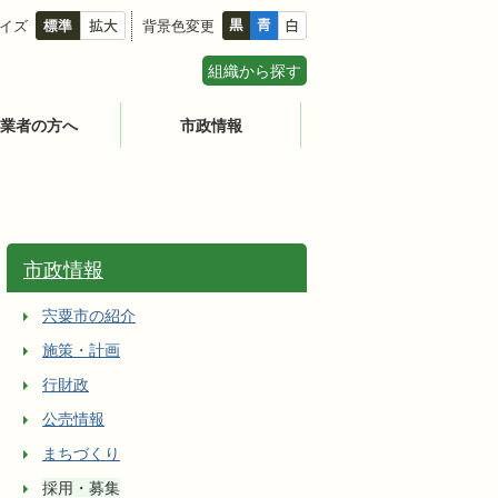
イズ
背景色変更
組織から探す
業者の方へ
市政情報
市政情報
宍粟市の紹介
施策・計画
行財政
公売情報
まちづくり
採用・募集