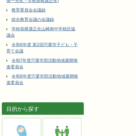
保一元化・学校規模適正化)
教育委員会会議録
総合教育会議の会議録
学校規模適正化山崎南中学校区協
議会
令和6年度 第2回宍粟市子ども・子
育て会議
令和7年度宍粟市部活動地域展開推
進委員会
令和8年度宍粟市部活動地域展開推
進委員会
目的から探す