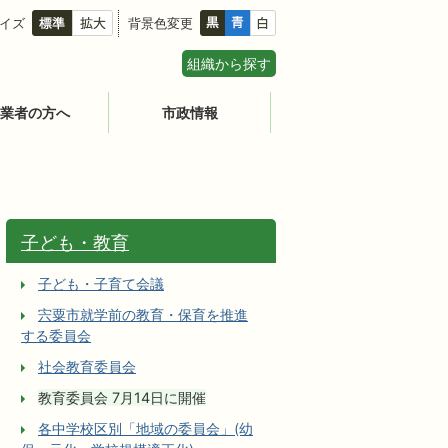
イズ
背景色変更
組織から探す
業者の方へ
市政情報
子ども・教育
子ども・子育て会議
宍粟市就学前の教育・保育を推進
する委員会
社会教育委員会
教育委員会 7月14日に開催
各中学校区別「地域の委員会」(幼