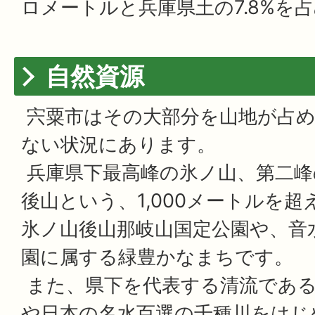
ロメートルと兵庫県土の7.8%を
自然資源
宍粟市はその大部分を山地が占め
ない状況にあります。
兵庫県下最高峰の氷ノ山、第二峰
後山という、1,000メートルを
氷ノ山後山那岐山国定公園や、音
園に属する緑豊かなまちです。
また、県下を代表する清流である
や日本の名水百選の千種川をはじ