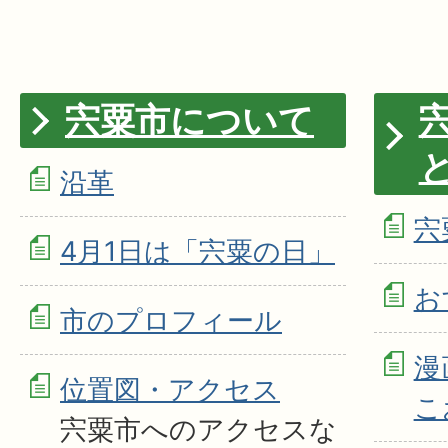
宍粟市について
沿革
宍
4月1日は「宍粟の日」
お
市のプロフィール
漫
位置図・アクセス
こ
宍粟市へのアクセスな