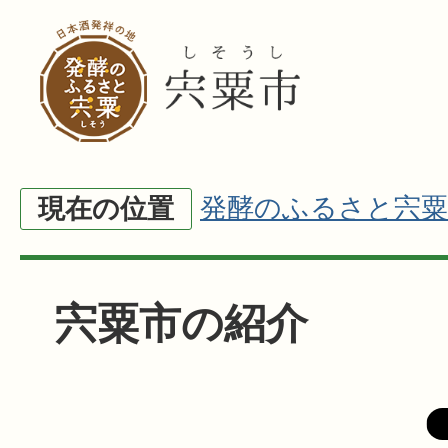
発酵のふるさと宍粟
現在の位置
宍粟市の紹介