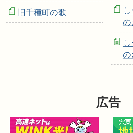
し
旧千種町の歌
の
し
の
広告