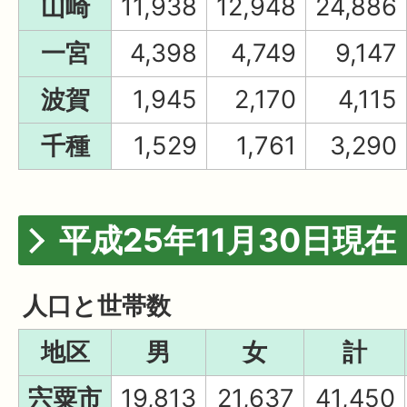
山崎
11,938
12,948
24,886
一宮
4,398
4,749
9,147
波賀
1,945
2,170
4,115
千種
1,529
1,761
3,290
平成25年11月30日現在
人口と世帯数
地区
男
女
計
宍粟市
19,813
21,637
41,450