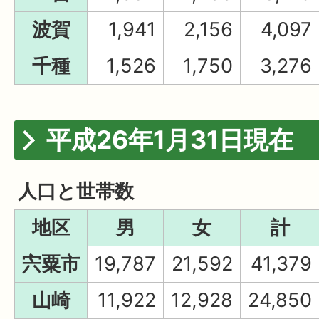
波賀
1,941
2,156
4,097
千種
1,526
1,750
3,276
平成26年1月31日現在
人口と世帯数
地区
男
女
計
宍粟市
19,787
21,592
41,379
山崎
11,922
12,928
24,850