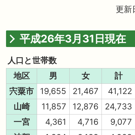
更新日
平成26年3月31日現在
人口と世帯数
地区
男
女
計
宍粟市
19,655
21,467
41,122
山崎
11,857
12,876
24,733
一宮
4,361
4,716
9,077