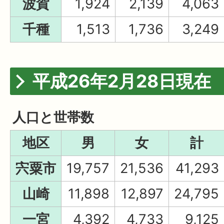
波賀
1,924
2,139
4,063
千種
1,513
1,736
3,249
平成26年2月28日現在
人口と世帯数
地区
男
女
計
宍粟市
19,757
21,536
41,293
山崎
11,898
12,897
24,795
一宮
4,392
4,733
9,125