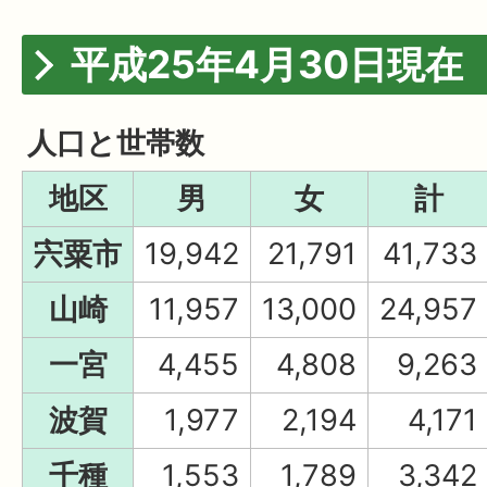
平成25年4月30日現在
人口と世帯数
地区
男
女
計
宍粟市
19,942
21,791
41,733
山崎
11,957
13,000
24,957
一宮
4,455
4,808
9,263
波賀
1,977
2,194
4,171
千種
1,553
1,789
3,342