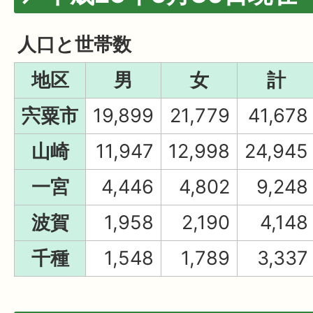
人口と世帯数
地区
男
女
計
宍粟市
19,899
21,779
41,678
山崎
11,947
12,998
24,945
一宮
4,446
4,802
9,248
波賀
1,958
2,190
4,148
千種
1,548
1,789
3,337