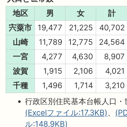
地区
男
女
計
宍粟市
19,477
21,225
40,702
山崎
11,789
12,775
24,564
一宮
4,277
4,630
8,907
波賀
1,915
2,106
4,021
千種
1,496
1,714
3,210
行政区別住民基本台帳人口・
(Excelファイル:17.3KB)
、
(
ル:148.9KB)