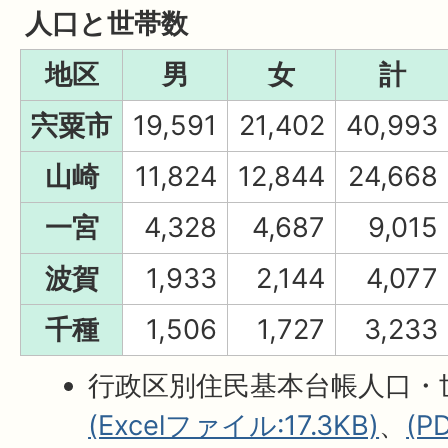
人口と世帯数
地区
男
女
計
宍粟市
19,591
21,402
40,993
山崎
11,824
12,844
24,668
一宮
4,328
4,687
9,015
波賀
1,933
2,144
4,077
千種
1,506
1,727
3,233
行政区別住民基本台帳人口・
(Excelファイル:17.3KB)
、
(