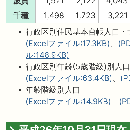
波賀
1,921
2,122
4,043
千種
1,498
1,723
3,221
行政区別住民基本台帳人口・
(Excelファイル:17.3KB)
、
(
ル:148.9KB)
行政区別年齢(5歳階級)別人
(Excelファイル:63.4KB)
、
(
年齢階級別人口
(Excelファイル:14.9KB)
、
(P
平成26年10月31日現在