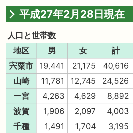
平成27年2月28日現在
人口と世帯数
地区
男
女
計
宍粟市
19,441
21,175
40,616
山崎
11,781
12,745
24,526
一宮
4,263
4,629
8,892
波賀
1,906
2,097
4,003
千種
1,491
1,704
3,195