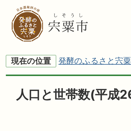
発酵のふるさと宍粟
現在の位置
人口と世帯数(平成2