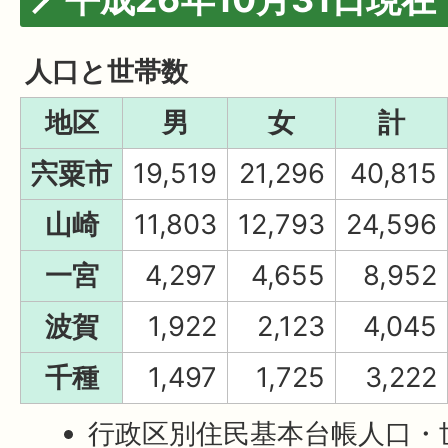
人口と世帯数
地区
男
女
計
宍粟市
19,519
21,296
40,815
山崎
11,803
12,793
24,596
一宮
4,297
4,655
8,952
波賀
1,922
2,123
4,045
千種
1,497
1,725
3,222
行政区別住民基本台帳人口・