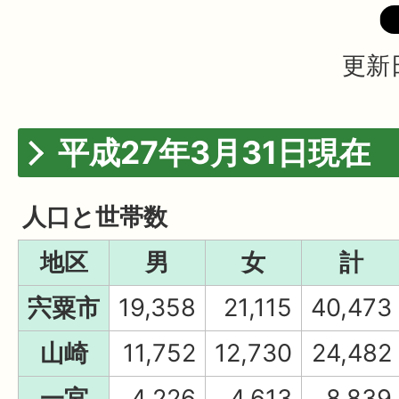
更新日
平成27年3月31日現在
人口と世帯数
地区
男
女
計
宍粟市
19,358
21,115
40,473
山崎
11,752
12,730
24,482
一宮
4,226
4,613
8,839