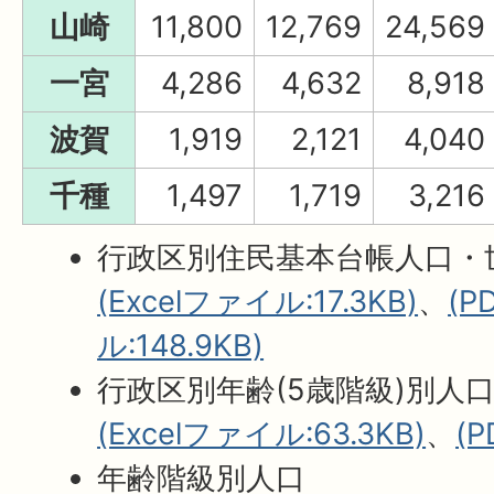
山崎
11,800
12,769
24,569
一宮
4,286
4,632
8,918
波賀
1,919
2,121
4,040
千種
1,497
1,719
3,216
行政区別住民基本台帳人口・
(Excelファイル:17.3KB)
、
(
ル:148.9KB)
行政区別年齢(5歳階級)別人
(Excelファイル:63.3KB)
、
(
年齢階級別人口