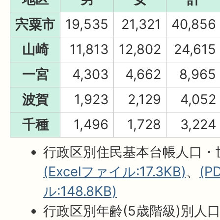
宍粟市
19,535
21,321
40,856
山崎
11,813
12,802
24,615
一宮
4,303
4,662
8,965
波賀
1,923
2,129
4,052
千種
1,496
1,728
3,224
行政区別住民基本台帳人口・
(Excelファイル:17.3KB)
、
(
ル:148.8KB)
行政区別年齢(5歳階級)別人