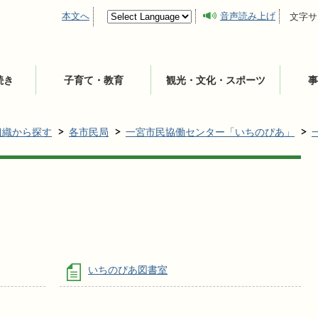
本文へ
音声読み上げ
文字サ
続き
子育て・教育
観光・文化・スポーツ
事
組織から探す
各市民局
一宮市民協働センター「いちのぴあ」
いちのぴあ図書室