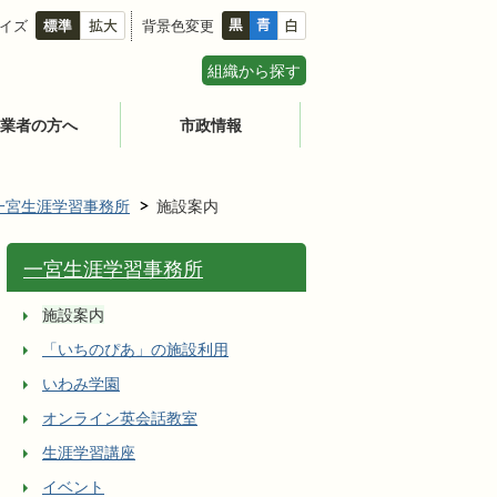
イズ
背景色変更
組織から探す
業者の方へ
市政情報
一宮生涯学習事務所
施設案内
一宮生涯学習事務所
施設案内
「いちのぴあ」の施設利用
いわみ学園
オンライン英会話教室
生涯学習講座
イベント