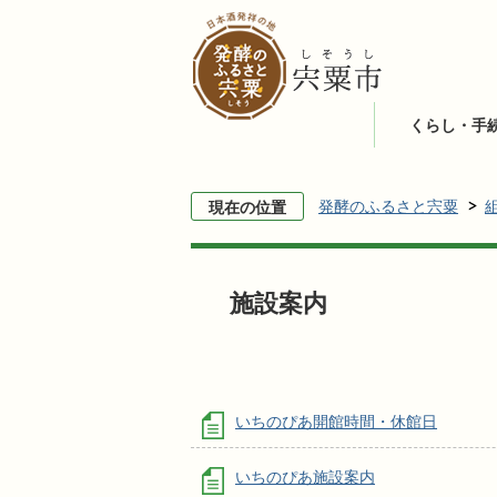
くらし・手
発酵のふるさと宍粟
現在の位置
施設案内
いちのぴあ開館時間・休館日
いちのぴあ施設案内