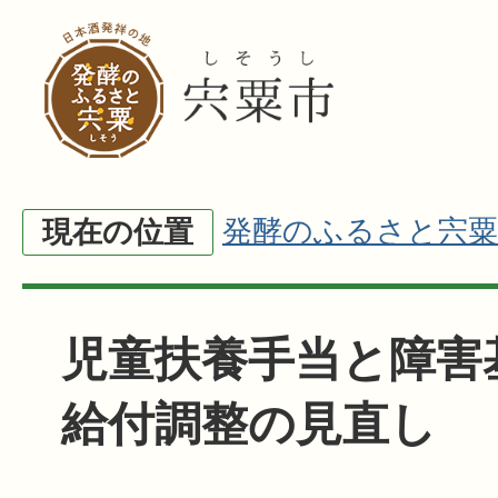
発酵のふるさと宍粟
現在の位置
児童扶養手当と障害
給付調整の見直し