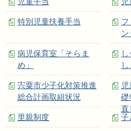
児童手当
児
特別児童扶養手当
フ
ン
病児保育室「そらま
し
め」
し
宍粟市少子化対策推進
児
総合計画取組状況
礎
直
里親制度
子