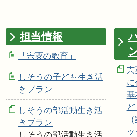
担当情報
「宍粟の教育」
宍
しそうの子ども生き活
に
きプラン
基
ど
しそうの部活動生き活
（
きプラン
ッ
しそうの部活動生き活