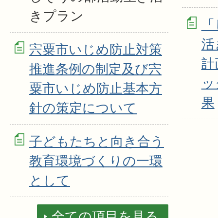
きプラン
「
活
宍粟市いじめ防止対策
計
推進条例の制定及び宍
ッ
粟市いじめ防止基本方
果
針の策定について
子どもたちと向き合う
教育環境づくりの一環
として
全ての項目を見る