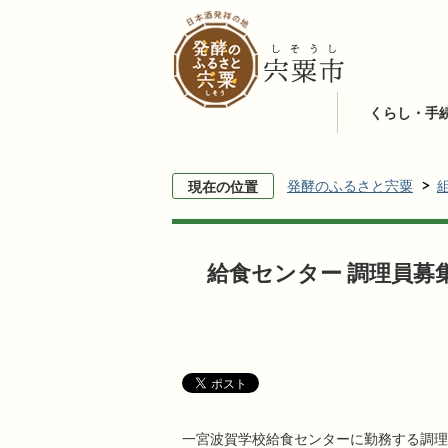
くらし・手
発酵のふるさと宍粟
現在の位置
給食センター 調理員募
一宮波賀学校給食センターに勤務する調理