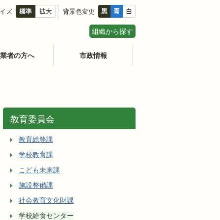
イズ
背景色変更
組織から探す
業者の方へ
市政情報
教育委員会
教育総務課
学校教育課
こども未来課
施設整備課
社会教育文化財課
学校給食センター