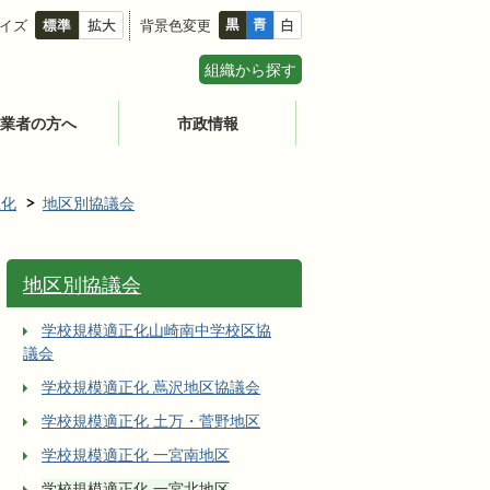
イズ
背景色変更
組織から探す
業者の方へ
市政情報
正化
地区別協議会
地区別協議会
学校規模適正化山崎南中学校区協
議会
学校規模適正化 蔦沢地区協議会
学校規模適正化 土万・菅野地区
学校規模適正化 一宮南地区
学校規模適正化 一宮北地区