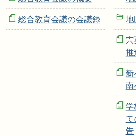
総合教育会議の会議録
地
宍
推
新
南
学
て
告