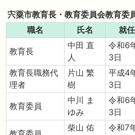
宍粟市教育長・教育委員会教育委
職名
氏名
就任
中田 直
令和6
教育長
人
3日
教育長職務代
片山 繁
平成4
理者
樹
3日
中川 ま
令和6
教育委員
ゆみ
3日
柴山 佑
令和7
教育委員