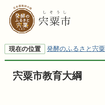
発酵のふるさと宍粟
現在の位置
宍粟市教育大綱