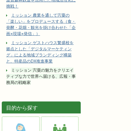
挑戦！
ミッション 農業を通して宍粟の
「楽しい」をプロデュースする（食・
発酵・花畑・観光を掛け合わせた「企
画×現場×発信」）
ミッション ゲストハウス繁盛校を
拠点とした「デジタルマーケティン
グ」による地域ブランディング構築
と、特産品のDX推進事業
ミッション 宍粟の魅力をクリエイ
ティブな力で世界へ届ける、広報・事
務局の戦略家
目的から探す