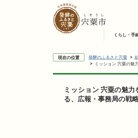
くらし・手
発酵のふるさと宍粟
現在の位置
ミッション 宍粟の魅
ミッション 宍粟の魅
る、広報・事務局の戦