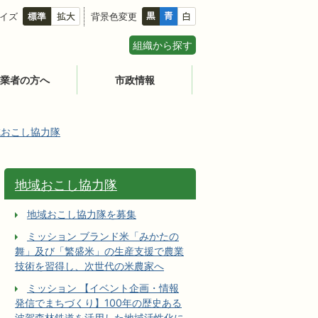
イズ
背景色変更
組織から探す
業者の方へ
市政情報
域おこし協力隊
地域おこし協力隊
地域おこし協力隊を募集
ミッション ブランド米「みかたの
舞」及び「繁盛米」の生産支援で農業
技術を習得し、次世代の米農家へ
ミッション 【イベント企画・情報
発信でまちづくり】100年の歴史ある
波賀森林鉄道を活用した地域活性化に