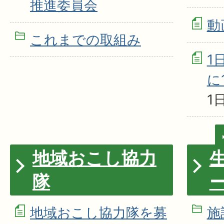
推進委員会
動
これまでの取組み
1
に
1
地域おこし協力
隊
地域おこし協力隊を募
施