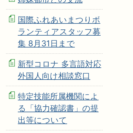
国際ふれあいまつりボ
ランティアスタッフ募
集 8月31日まで
新型コロナ 多言語対応
外国人向け相談窓口
特定技能所属機関によ
る「協力確認書」の提
出等について