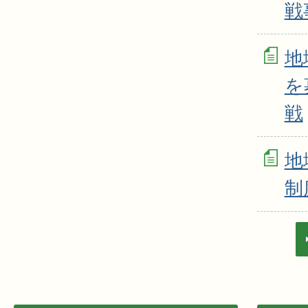
戦
地
を
戦
地
制