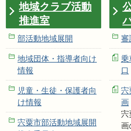
地域クラブ活動
推進室
部活動地域展開
審
地域団体・指導者向け
乗
情報
口
児童・生徒・保護者向
宍
け情報
画
宍
宍粟市部活動地域展開
画