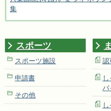
集
スポーツ
スポーツ施設
認
申請書
し
バ
その他
し