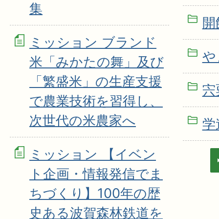
集
開
ミッション ブランド
や
米「みかたの舞」及び
「繁盛米」の生産支援
宍
で農業技術を習得し、
次世代の米農家へ
学
ミッション 【イベン
ト企画・情報発信でま
ちづくり】100年の歴
史ある波賀森林鉄道を