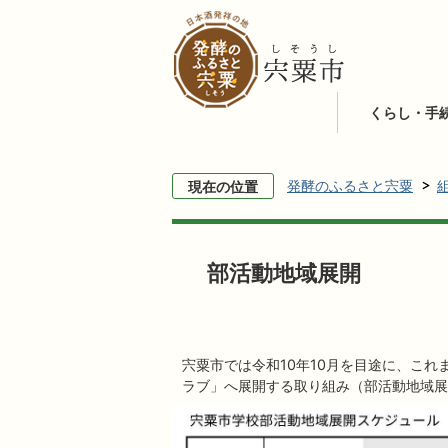
くらし・手
発酵のふるさと宍粟
現在の位置
部活動地域展開
宍粟市では令和10年10月を目途に、こ
ラブ」へ展開する取り組み（部活動地域展