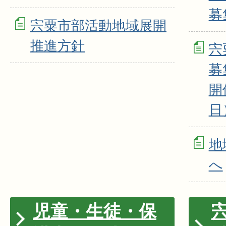
募
宍粟市部活動地域展開
推進方針
宍
募
開
日
地
へ
児童・生徒・保