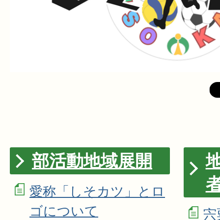
部活動地域展開
愛称「しそカツ」とロ
ゴについて
宍