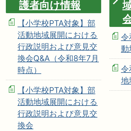
護者向け情報
【小学校PTA対象】部
活動地域展開における
令
行政説明および意見交
動
換会Q&A（令和8年7月
令
時点）
地
【小学校PTA対象】部
活動地域展開における
行政説明および意見交
換会