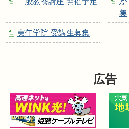
一般教養講座 開催予定
か
集
実年学院 受講生募集
広告