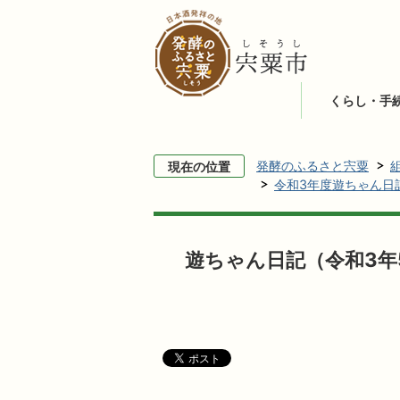
くらし・手
発酵のふるさと宍粟
現在の位置
令和3年度遊ちゃん日
遊ちゃん日記（令和3年