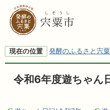
発酵のふるさと宍粟
現在の位置
令和6年度遊ちゃん