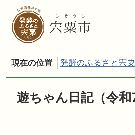
発酵のふるさと宍粟
現在の位置
遊ちゃん日記（令和