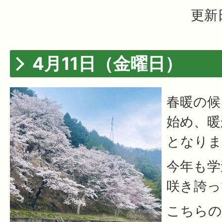
更新日
4月11日（金曜日）
春暖の候
始め、暖
となりま
今年も学
咲き誇っ
こちらの