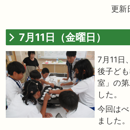
更新日
7月11日（金曜日）
7月11
後子ども
室」の第
した。
今回はべ
ました。