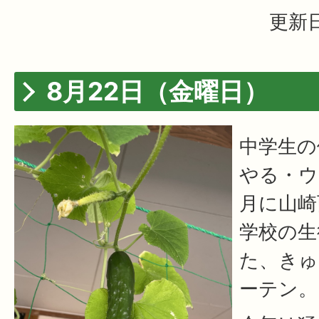
更新日
8月22日（金曜日）
中学生の
やる・ウ
月に山崎
学校の生
た、きゅ
ーテン。