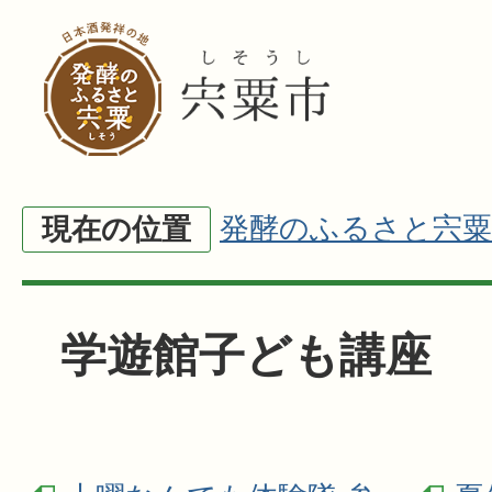
発酵のふるさと宍粟
現在の位置
学遊館子ども講座