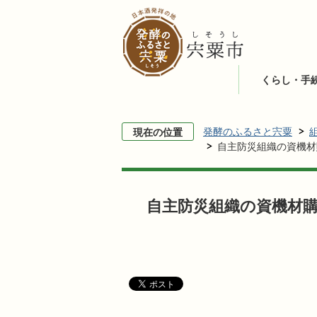
くらし・手
発酵のふるさと宍粟
現在の位置
自主防災組織の資機材
自主防災組織の資機材