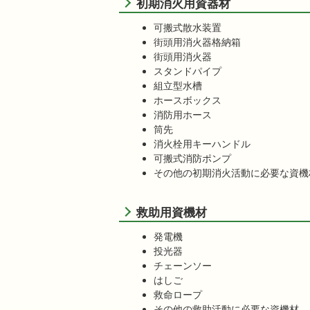
初期消火用資器材
可搬式散水装置
街頭用消火器格納箱
街頭用消火器
スタンドパイプ
組立型水槽
ホースボックス
消防用ホース
筒先
消火栓用キーハンドル
可搬式消防ポンプ
その他の初期消火活動に必要な資機
救助用資機材
発電機
投光器
チェーンソー
はしご
救命ロープ
その他の救助活動に必要な資機材