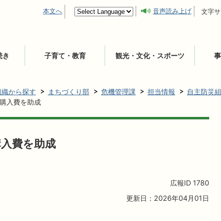
本文へ
音声読み上げ
文字サ
続き
子育て・教育
観光・文化・スポーツ
事
組織から探す
まちづくり部
危機管理課
担当情報
自主防災
購入費を助成
購入費を助成
広報ID
1780
更新日：2026年04月01日