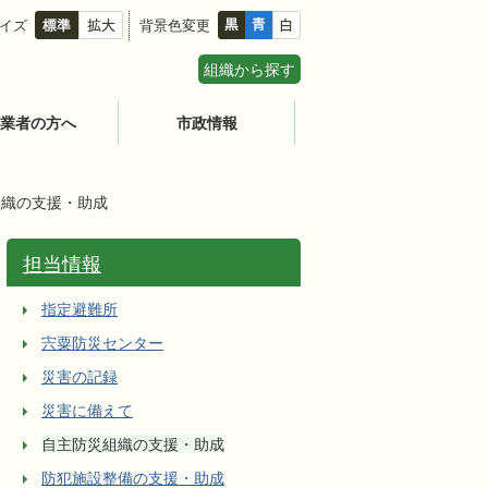
イズ
背景色変更
組織から探す
業者の方へ
市政情報
組織の支援・助成
担当情報
指定避難所
宍粟防災センター
災害の記録
災害に備えて
自主防災組織の支援・助成
防犯施設整備の支援・助成