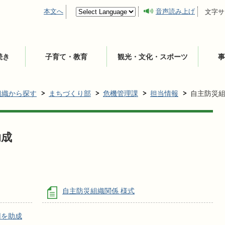
本文へ
音声読み上げ
文字サ
続き
子育て・教育
観光・文化・スポーツ
事
組織から探す
まちづくり部
危機管理課
担当情報
自主防災
助成
自主防災組織関係 様式
用を助成